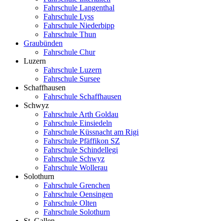
Fahrschule Langenthal
Fahrschule Lyss
Fahrschule Niederbipp
Fahrschule Thun
Graubünden
Fahrschule Chur
Luzern
Fahrschule Luzern
Fahrschule Sursee
Schaffhausen
Fahrschule Schaffhausen
Schwyz
Fahrschule Arth Goldau
Fahrschule Einsiedeln
Fahrschule Küssnacht am Rigi
Fahrschule Pfäffikon SZ
Fahrschule Schindellegi
Fahrschule Schwyz
Fahrschule Wollerau
Solothurn
Fahrschule Grenchen
Fahrschule Oensingen
Fahrschule Olten
Fahrschule Solothurn
St. Gallen