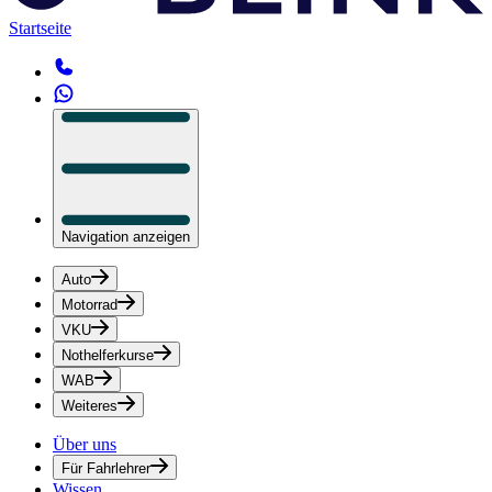
Startseite
Navigation anzeigen
Auto
Motorrad
VKU
Nothelferkurse
WAB
Weiteres
Über uns
Für Fahrlehrer
Wissen