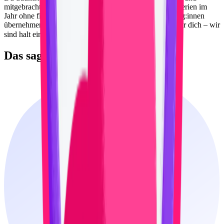
mitgebrachte Büroarbeiten? Bei uns sind fünf Wochen Ferien im
Jahr ohne finanzielle Sorgen im Programm. Deine Kolleg:innen
übernehmen währenddessen unaufschiebbare Termine für dich – wir
sind halt ein richtiges Team! 😉
Das sagt
unser Team