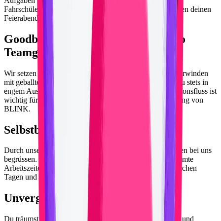
Aufgaben für dich, damit du dich voll und ganz auf deine
Fahrschüler:innen konzentrieren und nach den Fahrstunden deinen
Feierabend sorglos geniessen kannst.
Goodbye interner Wettkampf,
hallo
Teamgeist
Wir setzen uns zusammen für unsere Mission ein und überwinden
mit geballter Kraft Hindernisse. Als Fahrlehrer:in stehst du stets in
engem Austausch mit dem gesamten Team. Der Informationsfluss ist
wichtig für unseren Teamspirit und die stetige Verbesserung von
BLINK.
Selbstbestimmte Arbeitszeit
Durch unsere Grösse dürfen wir eine Menge Schüler:innen bei uns
begrüssen. Dadurch können wir flexible und selbstbestimmte
Arbeitszeiten gewährleisten. Du entscheidest also, an welchen
Tagen und zu welche Uhrzeit du arbeiten möchtest.
Unvergleichbare Bedingungen
Du träumst von Ferien am Sandstrand ganz ohne Sorgen und