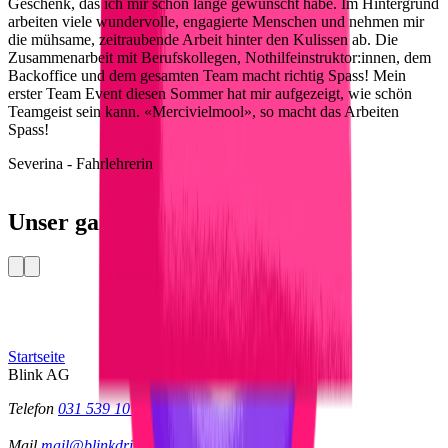
A
Geschenk, das ich mir schon lange gewünscht habe. Im Hintergrund
I
arbeiten viele wundervolle, engagierte Menschen und nehmen mir
o
die mühsame, zeitraubende Arbeit hinter den Kulissen ab. Die
Zusammenarbeit mit Berufskollegen, Nothilfeinstruktor:innen, dem
M
Backoffice und dem gesamten Team macht richtig Spass! Mein
erster Team Event diesen Sommer hat mir aufgezeigt, wie schön
Teamgeist sein kann. «Mercivielmool», so macht das Arbeiten
Spass!
Severina - Fahrlehrerin
Unser ganzer Stolz
Startseite
Blink AG
Telefon
031 539 10 65
Mail
mail@blinkdrive.ch