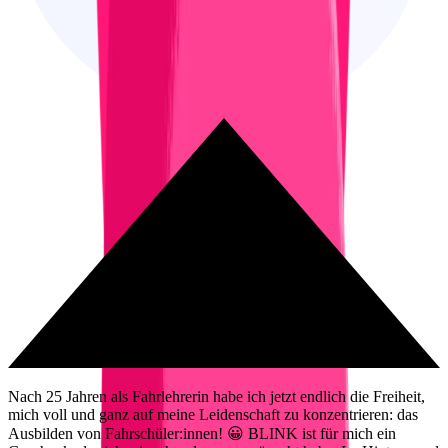
Nach 25 Jahren als Fahrlehrerin habe ich jetzt endlich die Freiheit,
W
mich voll und ganz auf meine Leidenschaft zu konzentrieren: das
a
b
Ausbilden von Fahrschüler:innen! 😀 BLINK ist für mich ein