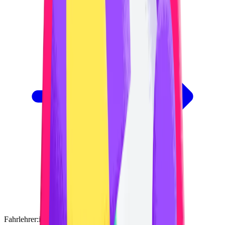
Fahrlehrer:in Kat. B (Kat. A von Vorteil)