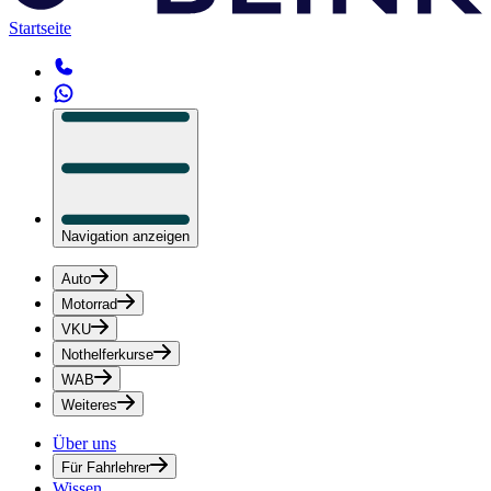
Startseite
Navigation anzeigen
Auto
Motorrad
VKU
Nothelferkurse
WAB
Weiteres
Über uns
Für Fahrlehrer
Wissen