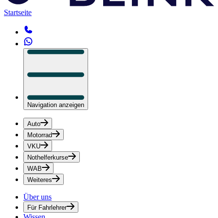
Startseite
Navigation anzeigen
Auto
Motorrad
VKU
Nothelferkurse
WAB
Weiteres
Über uns
Für Fahrlehrer
Wissen