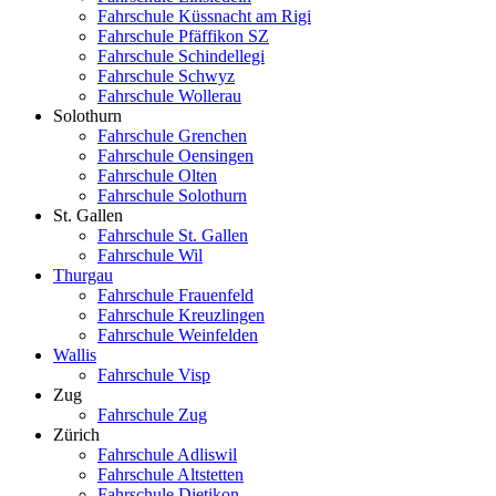
Fahrschule Küssnacht am Rigi
Fahrschule Pfäffikon SZ
Fahrschule Schindellegi
Fahrschule Schwyz
Fahrschule Wollerau
Solothurn
Fahrschule Grenchen
Fahrschule Oensingen
Fahrschule Olten
Fahrschule Solothurn
St. Gallen
Fahrschule St. Gallen
Fahrschule Wil
Thurgau
Fahrschule Frauenfeld
Fahrschule Kreuzlingen
Fahrschule Weinfelden
Wallis
Fahrschule Visp
Zug
Fahrschule Zug
Zürich
Fahrschule Adliswil
Fahrschule Altstetten
Fahrschule Dietikon