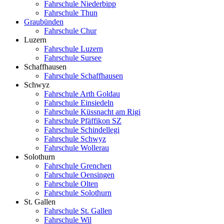
Fahrschule Niederbipp
Fahrschule Thun
Graubünden
Fahrschule Chur
Luzern
Fahrschule Luzern
Fahrschule Sursee
Schaffhausen
Fahrschule Schaffhausen
Schwyz
Fahrschule Arth Goldau
Fahrschule Einsiedeln
Fahrschule Küssnacht am Rigi
Fahrschule Pfäffikon SZ
Fahrschule Schindellegi
Fahrschule Schwyz
Fahrschule Wollerau
Solothurn
Fahrschule Grenchen
Fahrschule Oensingen
Fahrschule Olten
Fahrschule Solothurn
St. Gallen
Fahrschule St. Gallen
Fahrschule Wil