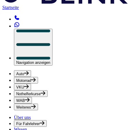
Startseite
Navigation anzeigen
Auto
Motorrad
VKU
Nothelferkurse
WAB
Weiteres
Über uns
Für Fahrlehrer
Wissen