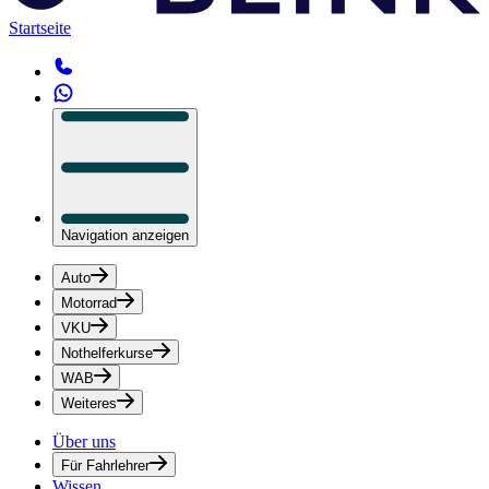
Startseite
Navigation anzeigen
Auto
Motorrad
VKU
Nothelferkurse
WAB
Weiteres
Über uns
Für Fahrlehrer
Wissen