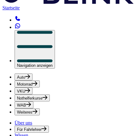
Startseite
Navigation anzeigen
Auto
Motorrad
VKU
Nothelferkurse
WAB
Weiteres
Über uns
Für Fahrlehrer
Wissen