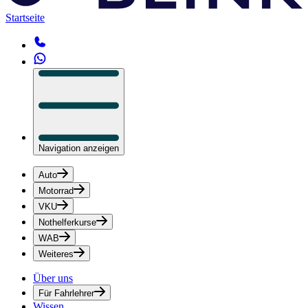
Startseite
Navigation anzeigen
Auto
Motorrad
VKU
Nothelferkurse
WAB
Weiteres
Über uns
Für Fahrlehrer
Wissen