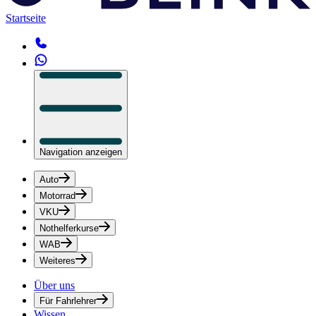
Startseite
Navigation anzeigen
Auto
Motorrad
VKU
Nothelferkurse
WAB
Weiteres
Über uns
Für Fahrlehrer
Wissen