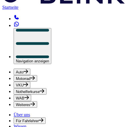
Startseite
Navigation anzeigen
Auto
Motorrad
VKU
Nothelferkurse
WAB
Weiteres
Über uns
Für Fahrlehrer
Wissen