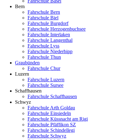
Fahrschule Basel
Bern
Fahrschule Bern
Fahrschule Biel
Fahrschule Burgdorf
Fahrschule Herzogenbuchsee
Fahrschule Interlaken
Fahrschule Langenthal
Fahrschule Lyss
Fahrschule Niederbipp
Fahrschule Thun
Graubünden
Fahrschule Chur
Luzern
Fahrschule Luzern
Fahrschule Sursee
Schaffhausen
Fahrschule Schaffhausen
Schwyz
Fahrschule Arth Goldau
Fahrschule Einsiedeln
Fahrschule Küssnacht am Rigi
Fahrschule Pfäffikon SZ
Fahrschule Schindellegi
Fahrschule Schwyz