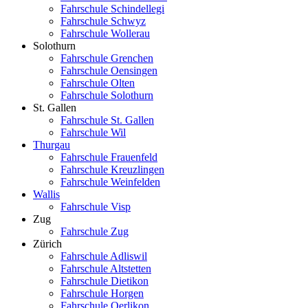
Fahrschule Schindellegi
Fahrschule Schwyz
Fahrschule Wollerau
Solothurn
Fahrschule Grenchen
Fahrschule Oensingen
Fahrschule Olten
Fahrschule Solothurn
St. Gallen
Fahrschule St. Gallen
Fahrschule Wil
Thurgau
Fahrschule Frauenfeld
Fahrschule Kreuzlingen
Fahrschule Weinfelden
Wallis
Fahrschule Visp
Zug
Fahrschule Zug
Zürich
Fahrschule Adliswil
Fahrschule Altstetten
Fahrschule Dietikon
Fahrschule Horgen
Fahrschule Oerlikon