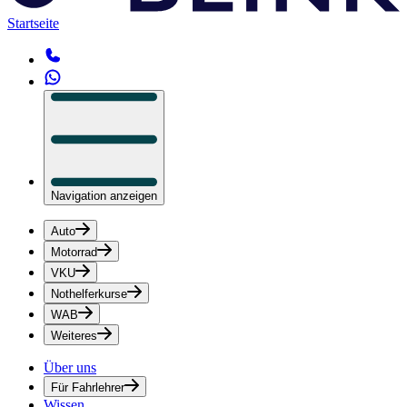
Startseite
Navigation anzeigen
Auto
Motorrad
VKU
Nothelferkurse
WAB
Weiteres
Über uns
Für Fahrlehrer
Wissen