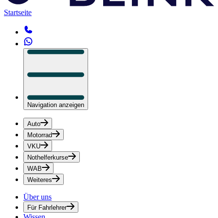
Startseite
Navigation anzeigen
Auto
Motorrad
VKU
Nothelferkurse
WAB
Weiteres
Über uns
Für Fahrlehrer
Wissen