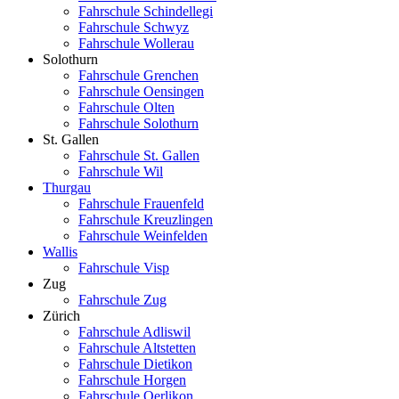
Fahrschule Schindellegi
Fahrschule Schwyz
Fahrschule Wollerau
Solothurn
Fahrschule Grenchen
Fahrschule Oensingen
Fahrschule Olten
Fahrschule Solothurn
St. Gallen
Fahrschule St. Gallen
Fahrschule Wil
Thurgau
Fahrschule Frauenfeld
Fahrschule Kreuzlingen
Fahrschule Weinfelden
Wallis
Fahrschule Visp
Zug
Fahrschule Zug
Zürich
Fahrschule Adliswil
Fahrschule Altstetten
Fahrschule Dietikon
Fahrschule Horgen
Fahrschule Oerlikon