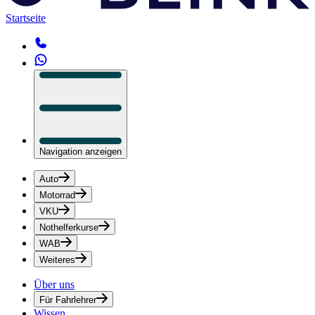
Startseite
Navigation anzeigen
Auto
Motorrad
VKU
Nothelferkurse
WAB
Weiteres
Über uns
Für Fahrlehrer
Wissen