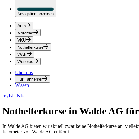
Navigation anzeigen
Auto
Motorrad
VKU
Nothelferkurse
WAB
Weiteres
Über uns
Für Fahrlehrer
Wissen
myBLINK
Nothelferkurse in Walde AG
für
In Walde AG bieten wir aktuell zwar keine Nothelferkurse an, vielle
Kilometer von Walde AG entfernt.