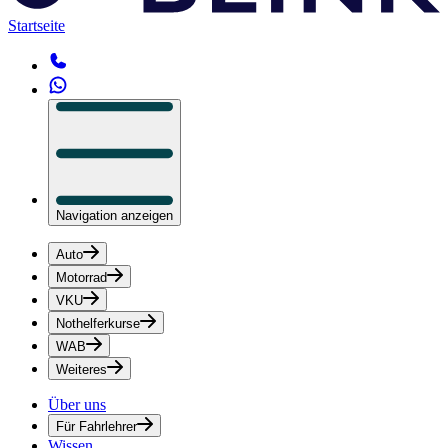
Startseite
Navigation anzeigen
Auto
Motorrad
VKU
Nothelferkurse
WAB
Weiteres
Über uns
Für Fahrlehrer
Wissen