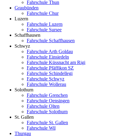
Fahrschule Thun
Graubünden
Fahrschule Chur
Luzern
Fahrschule Luzern
Fahrschule Sursee
Schaffhausen
Fahrschule Schaffhausen
Schwyz
Fahrschule Arth Goldau
Fahrschule Einsiedeln
Fahrschule Küssnacht am Rigi
Fahrschule Pfäffikon SZ
Fahrschule Schindellegi
Fahrschule Schwyz
Fahrschule Wollerau
Solothurn
Fahrschule Grenchen
Fahrschule Oensingen
Fahrschule Olten
Fahrschule Solothurn
St. Gallen
Fahrschule St. Gallen
Fahrschule Wil
Thurgau