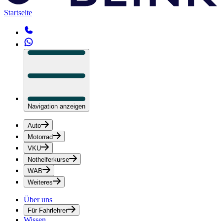
Startseite
Navigation anzeigen
Auto
Motorrad
VKU
Nothelferkurse
WAB
Weiteres
Über uns
Für Fahrlehrer
Wissen