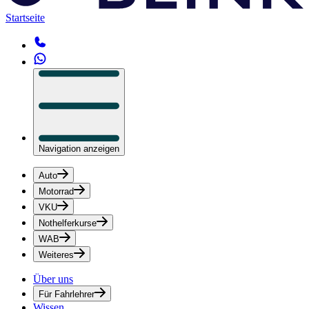
Startseite
Navigation anzeigen
Auto
Motorrad
VKU
Nothelferkurse
WAB
Weiteres
Über uns
Für Fahrlehrer
Wissen