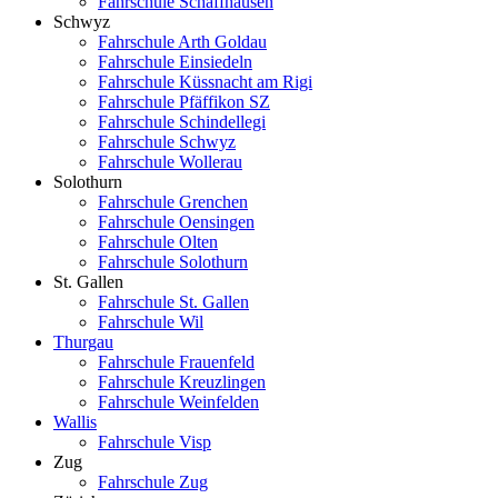
Fahrschule Schaffhausen
Schwyz
Fahrschule Arth Goldau
Fahrschule Einsiedeln
Fahrschule Küssnacht am Rigi
Fahrschule Pfäffikon SZ
Fahrschule Schindellegi
Fahrschule Schwyz
Fahrschule Wollerau
Solothurn
Fahrschule Grenchen
Fahrschule Oensingen
Fahrschule Olten
Fahrschule Solothurn
St. Gallen
Fahrschule St. Gallen
Fahrschule Wil
Thurgau
Fahrschule Frauenfeld
Fahrschule Kreuzlingen
Fahrschule Weinfelden
Wallis
Fahrschule Visp
Zug
Fahrschule Zug