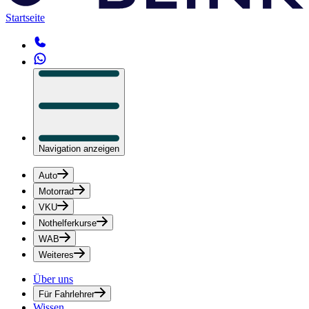
Startseite
Navigation anzeigen
Auto
Motorrad
VKU
Nothelferkurse
WAB
Weiteres
Über uns
Für Fahrlehrer
Wissen