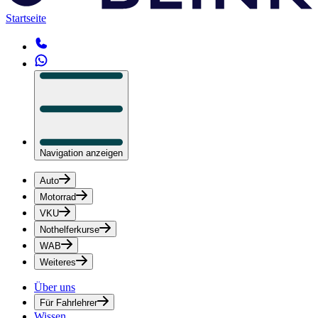
Startseite
Navigation anzeigen
Auto
Motorrad
VKU
Nothelferkurse
WAB
Weiteres
Über uns
Für Fahrlehrer
Wissen