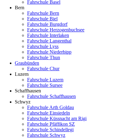
Fahrschule Basel
Bern
Fahrschule Bern
Fahrschule Biel
Fahrschule Burgdorf
Fahrschule Herzogenbuchsee
Fahrschule Interlaken
Fahrschule Langenthal
Fahrschule Lyss
Fahrschule Niederbipp
Fahrschule Thun
Graubünden
Fahrschule Chur
Luzern
Fahrschule Luzern
Fahrschule Sursee
Schaffhausen
Fahrschule Schaffhausen
Schwyz
Fahrschule Arth Goldau
Fahrschule Einsiedeln
Fahrschule Küssnacht am Rigi
Fahrschule Pfäffikon SZ
Fahrschule Schindellegi
Fahrschule Schwyz