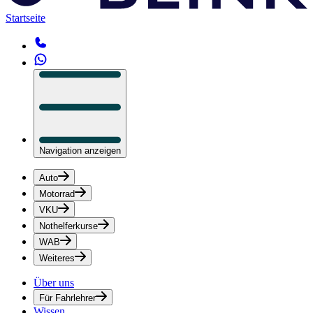
Startseite
Navigation anzeigen
Auto
Motorrad
VKU
Nothelferkurse
WAB
Weiteres
Über uns
Für Fahrlehrer
Wissen