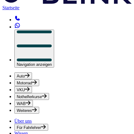
Startseite
Navigation anzeigen
Auto
Motorrad
VKU
Nothelferkurse
WAB
Weiteres
Über uns
Für Fahrlehrer
Wissen