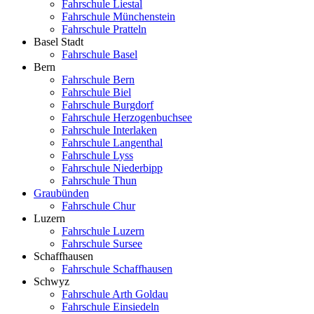
Fahrschule Liestal
Fahrschule Münchenstein
Fahrschule Pratteln
Basel Stadt
Fahrschule Basel
Bern
Fahrschule Bern
Fahrschule Biel
Fahrschule Burgdorf
Fahrschule Herzogenbuchsee
Fahrschule Interlaken
Fahrschule Langenthal
Fahrschule Lyss
Fahrschule Niederbipp
Fahrschule Thun
Graubünden
Fahrschule Chur
Luzern
Fahrschule Luzern
Fahrschule Sursee
Schaffhausen
Fahrschule Schaffhausen
Schwyz
Fahrschule Arth Goldau
Fahrschule Einsiedeln