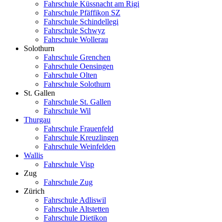
Fahrschule Küssnacht am Rigi
Fahrschule Pfäffikon SZ
Fahrschule Schindellegi
Fahrschule Schwyz
Fahrschule Wollerau
Solothurn
Fahrschule Grenchen
Fahrschule Oensingen
Fahrschule Olten
Fahrschule Solothurn
St. Gallen
Fahrschule St. Gallen
Fahrschule Wil
Thurgau
Fahrschule Frauenfeld
Fahrschule Kreuzlingen
Fahrschule Weinfelden
Wallis
Fahrschule Visp
Zug
Fahrschule Zug
Zürich
Fahrschule Adliswil
Fahrschule Altstetten
Fahrschule Dietikon