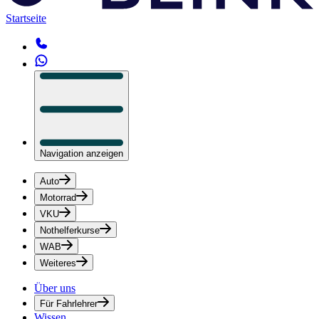
Startseite
Navigation anzeigen
Auto
Motorrad
VKU
Nothelferkurse
WAB
Weiteres
Über uns
Für Fahrlehrer
Wissen