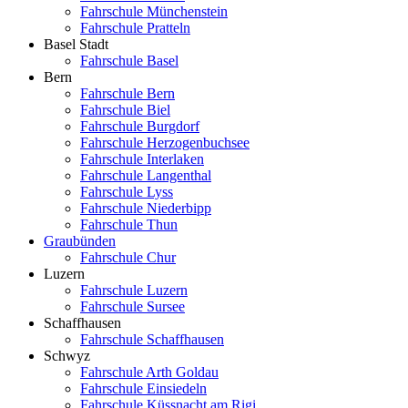
Fahrschule Münchenstein
Fahrschule Pratteln
Basel Stadt
Fahrschule Basel
Bern
Fahrschule Bern
Fahrschule Biel
Fahrschule Burgdorf
Fahrschule Herzogenbuchsee
Fahrschule Interlaken
Fahrschule Langenthal
Fahrschule Lyss
Fahrschule Niederbipp
Fahrschule Thun
Graubünden
Fahrschule Chur
Luzern
Fahrschule Luzern
Fahrschule Sursee
Schaffhausen
Fahrschule Schaffhausen
Schwyz
Fahrschule Arth Goldau
Fahrschule Einsiedeln
Fahrschule Küssnacht am Rigi