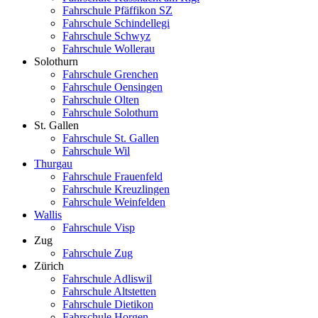
Fahrschule Pfäffikon SZ
Fahrschule Schindellegi
Fahrschule Schwyz
Fahrschule Wollerau
Solothurn
Fahrschule Grenchen
Fahrschule Oensingen
Fahrschule Olten
Fahrschule Solothurn
St. Gallen
Fahrschule St. Gallen
Fahrschule Wil
Thurgau
Fahrschule Frauenfeld
Fahrschule Kreuzlingen
Fahrschule Weinfelden
Wallis
Fahrschule Visp
Zug
Fahrschule Zug
Zürich
Fahrschule Adliswil
Fahrschule Altstetten
Fahrschule Dietikon
Fahrschule Horgen