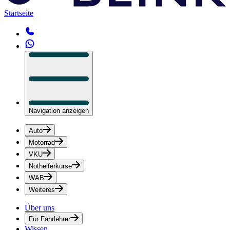
Startseite
Navigation anzeigen
Auto
Motorrad
VKU
Nothelferkurse
WAB
Weiteres
Über uns
Für Fahrlehrer
Wissen