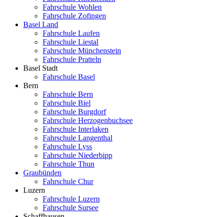
Fahrschule Wohlen
Fahrschule Zofingen
Basel Land
Fahrschule Laufen
Fahrschule Liestal
Fahrschule Münchenstein
Fahrschule Pratteln
Basel Stadt
Fahrschule Basel
Bern
Fahrschule Bern
Fahrschule Biel
Fahrschule Burgdorf
Fahrschule Herzogenbuchsee
Fahrschule Interlaken
Fahrschule Langenthal
Fahrschule Lyss
Fahrschule Niederbipp
Fahrschule Thun
Graubünden
Fahrschule Chur
Luzern
Fahrschule Luzern
Fahrschule Sursee
Schaffhausen