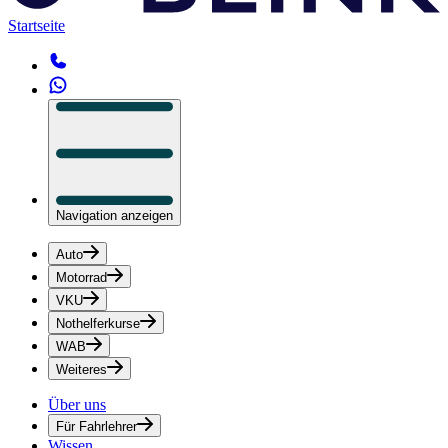
Startseite
Navigation anzeigen
Auto
Motorrad
VKU
Nothelferkurse
WAB
Weiteres
Über uns
Für Fahrlehrer
Wissen