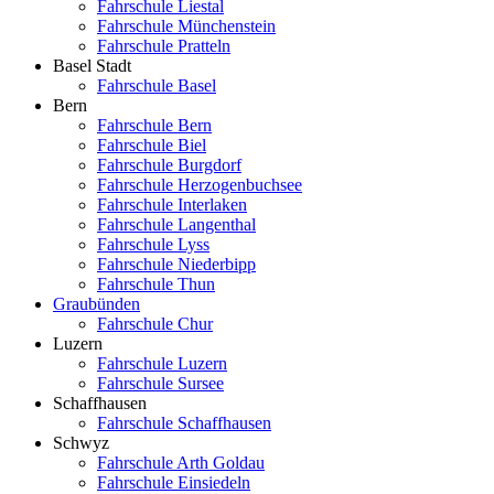
Fahrschule Liestal
Fahrschule Münchenstein
Fahrschule Pratteln
Basel Stadt
Fahrschule Basel
Bern
Fahrschule Bern
Fahrschule Biel
Fahrschule Burgdorf
Fahrschule Herzogenbuchsee
Fahrschule Interlaken
Fahrschule Langenthal
Fahrschule Lyss
Fahrschule Niederbipp
Fahrschule Thun
Graubünden
Fahrschule Chur
Luzern
Fahrschule Luzern
Fahrschule Sursee
Schaffhausen
Fahrschule Schaffhausen
Schwyz
Fahrschule Arth Goldau
Fahrschule Einsiedeln