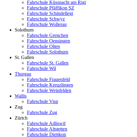
Fahrschule Küssnacht am Rigi
Fahrschule Pfäffikon SZ
Fahrschule Schindellegi
Fahrschule Schwyz
Fahrschule Wollerau
Solothurn
Fahrschule Grenchen
Fahrschule Oensingen
Fahrschule Olten
Fahrschule Solothurn
St. Gallen
Fahrschule St. Gallen
Fahrschule Wil
Thurgau
Fahrschule Frauenfeld
Fahrschule Kreuzlingen
Fahrschule Weinfelden
Wallis
Fahrschule Visp
Zug
Fahrschule Zug
Zürich
Fahrschule Adliswil
Fahrschule Altstetten
Fahrschule Dietikon