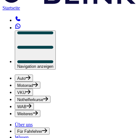
Startseite
Navigation anzeigen
Auto
Motorrad
VKU
Nothelferkurse
WAB
Weiteres
Über uns
Für Fahrlehrer
Wissen