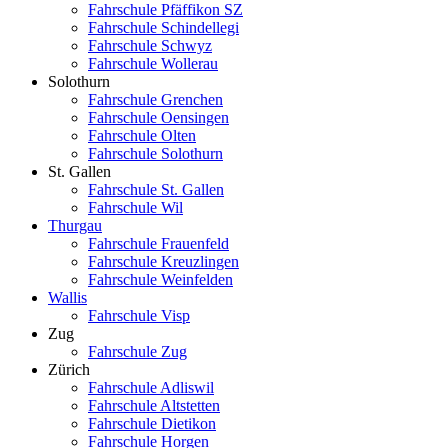
Fahrschule Pfäffikon SZ
Fahrschule Schindellegi
Fahrschule Schwyz
Fahrschule Wollerau
Solothurn
Fahrschule Grenchen
Fahrschule Oensingen
Fahrschule Olten
Fahrschule Solothurn
St. Gallen
Fahrschule St. Gallen
Fahrschule Wil
Thurgau
Fahrschule Frauenfeld
Fahrschule Kreuzlingen
Fahrschule Weinfelden
Wallis
Fahrschule Visp
Zug
Fahrschule Zug
Zürich
Fahrschule Adliswil
Fahrschule Altstetten
Fahrschule Dietikon
Fahrschule Horgen