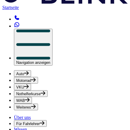
Startseite
Navigation anzeigen
Auto
Motorrad
VKU
Nothelferkurse
WAB
Weiteres
Über uns
Für Fahrlehrer
Wissen