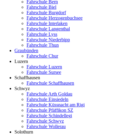
Fahrschule Bern
Fahrschule Biel
Fahrschule Burgdorf
Fahrschule Herzogenbuchsee
Fahrschule Interlaken
Fahrschule Langenthal
Fahrschule Lyss
Fahrschule Niederbipp
Fahrschule Thun
Graubünden
Fahrschule Chur
Luzern
Fahrschule Luzern
Fahrschule Sursee
Schaffhausen
Fahrschule Schaffhausen
Schwyz
Fahrschule Arth Goldau
Fahrschule Einsiedeln
Fahrschule Küssnacht am Rigi
Fahrschule Pfäffikon SZ
Fahrschule Schindellegi
Fahrschule Schwyz
Fahrschule Wollerau
Solothurn