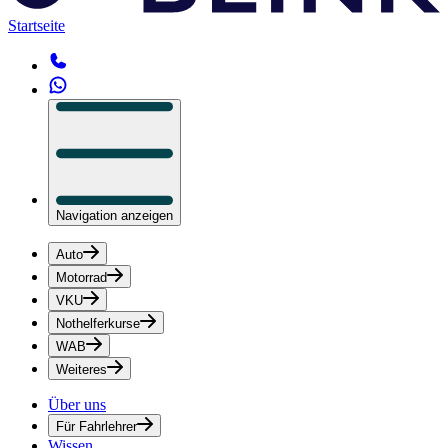
Startseite
Navigation anzeigen
Auto
Motorrad
VKU
Nothelferkurse
WAB
Weiteres
Über uns
Für Fahrlehrer
Wissen