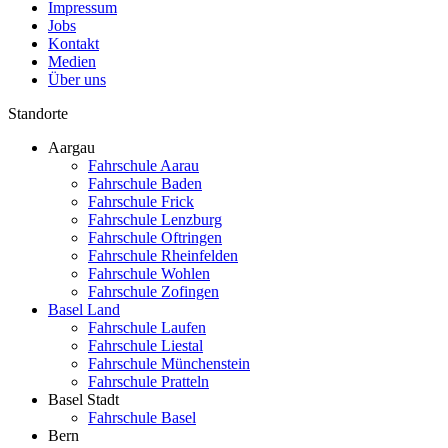
Impressum
Jobs
Kontakt
Medien
Über uns
Standorte
Aargau
Fahrschule Aarau
Fahrschule Baden
Fahrschule Frick
Fahrschule Lenzburg
Fahrschule Oftringen
Fahrschule Rheinfelden
Fahrschule Wohlen
Fahrschule Zofingen
Basel Land
Fahrschule Laufen
Fahrschule Liestal
Fahrschule Münchenstein
Fahrschule Pratteln
Basel Stadt
Fahrschule Basel
Bern