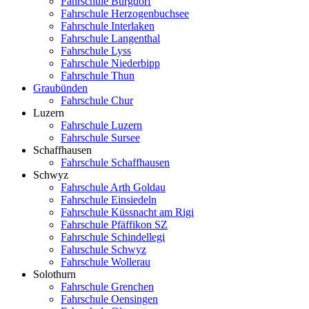
Fahrschule Burgdorf
Fahrschule Herzogenbuchsee
Fahrschule Interlaken
Fahrschule Langenthal
Fahrschule Lyss
Fahrschule Niederbipp
Fahrschule Thun
Graubünden
Fahrschule Chur
Luzern
Fahrschule Luzern
Fahrschule Sursee
Schaffhausen
Fahrschule Schaffhausen
Schwyz
Fahrschule Arth Goldau
Fahrschule Einsiedeln
Fahrschule Küssnacht am Rigi
Fahrschule Pfäffikon SZ
Fahrschule Schindellegi
Fahrschule Schwyz
Fahrschule Wollerau
Solothurn
Fahrschule Grenchen
Fahrschule Oensingen