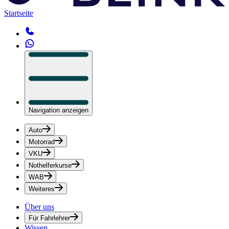
Startseite
Navigation anzeigen
Auto
Motorrad
VKU
Nothelferkurse
WAB
Weiteres
Über uns
Für Fahrlehrer
Wissen