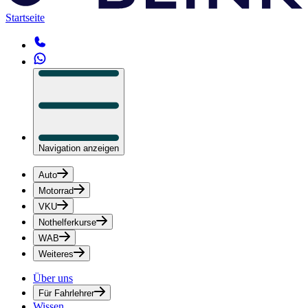
Startseite
Navigation anzeigen
Auto
Motorrad
VKU
Nothelferkurse
WAB
Weiteres
Über uns
Für Fahrlehrer
Wissen