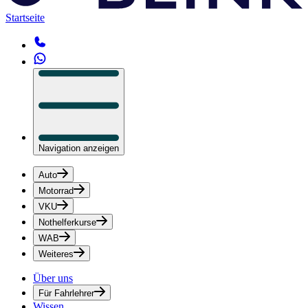
Startseite
Navigation anzeigen
Auto
Motorrad
VKU
Nothelferkurse
WAB
Weiteres
Über uns
Für Fahrlehrer
Wissen