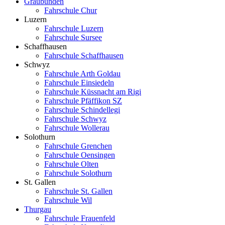
Graubünden
Fahrschule Chur
Luzern
Fahrschule Luzern
Fahrschule Sursee
Schaffhausen
Fahrschule Schaffhausen
Schwyz
Fahrschule Arth Goldau
Fahrschule Einsiedeln
Fahrschule Küssnacht am Rigi
Fahrschule Pfäffikon SZ
Fahrschule Schindellegi
Fahrschule Schwyz
Fahrschule Wollerau
Solothurn
Fahrschule Grenchen
Fahrschule Oensingen
Fahrschule Olten
Fahrschule Solothurn
St. Gallen
Fahrschule St. Gallen
Fahrschule Wil
Thurgau
Fahrschule Frauenfeld