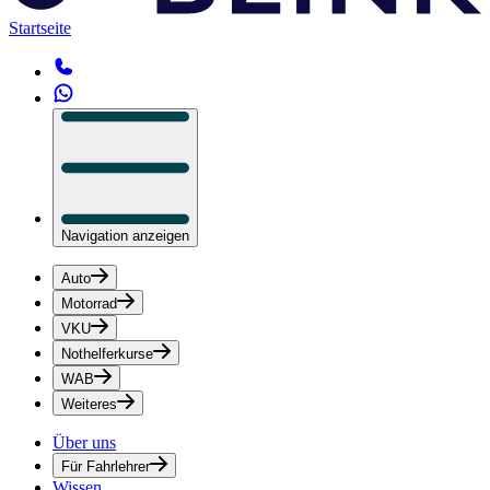
Startseite
Navigation anzeigen
Auto
Motorrad
VKU
Nothelferkurse
WAB
Weiteres
Über uns
Für Fahrlehrer
Wissen