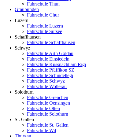
Fahrschule Thun
Graubünden
Fahrschule Chur
Luzern
Fahrschule Luzern
Fahrschule Sursee
Schaffhausen
Fahrschule Schaffhausen
Schwyz
Fahrschule Arth Goldau
Fahrschule Einsiedeln
Fahrschule Küssnacht am Rigi
Fahrschule Pfäffikon SZ
Fahrschule Schindellegi
Fahrschule Schwyz
Fahrschule Wollerau
Solothurn
Fahrschule Grenchen
Fahrschule Oensingen
Fahrschule Olten
Fahrschule Solothurn
St. Gallen
Fahrschule St. Gallen
Fahrschule Wil
Thurgau