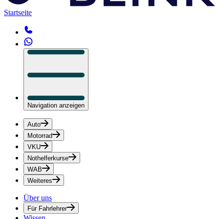
Startseite
Navigation anzeigen
Auto
Motorrad
VKU
Nothelferkurse
WAB
Weiteres
Über uns
Für Fahrlehrer
Wissen