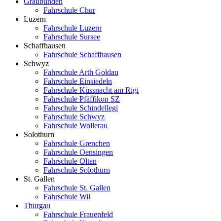
Graubünden
Fahrschule Chur
Luzern
Fahrschule Luzern
Fahrschule Sursee
Schaffhausen
Fahrschule Schaffhausen
Schwyz
Fahrschule Arth Goldau
Fahrschule Einsiedeln
Fahrschule Küssnacht am Rigi
Fahrschule Pfäffikon SZ
Fahrschule Schindellegi
Fahrschule Schwyz
Fahrschule Wollerau
Solothurn
Fahrschule Grenchen
Fahrschule Oensingen
Fahrschule Olten
Fahrschule Solothurn
St. Gallen
Fahrschule St. Gallen
Fahrschule Wil
Thurgau
Fahrschule Frauenfeld