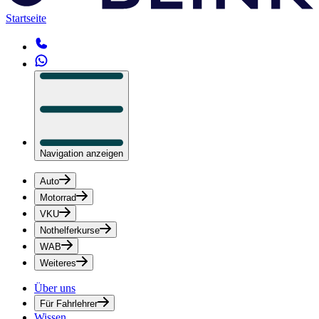
Startseite
Navigation anzeigen
Auto
Motorrad
VKU
Nothelferkurse
WAB
Weiteres
Über uns
Für Fahrlehrer
Wissen