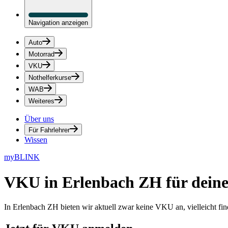
Navigation anzeigen
Auto
Motorrad
VKU
Nothelferkurse
WAB
Weiteres
Über uns
Für Fahrlehrer
Wissen
myBLINK
VKU in Erlenbach ZH
für dein
In Erlenbach ZH bieten wir aktuell zwar keine VKU an, vielleicht f