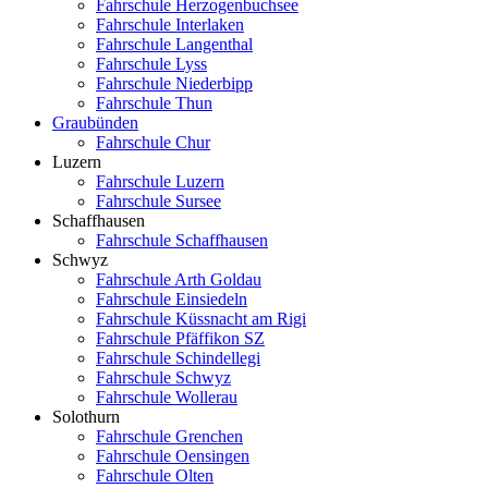
Fahrschule Herzogenbuchsee
Fahrschule Interlaken
Fahrschule Langenthal
Fahrschule Lyss
Fahrschule Niederbipp
Fahrschule Thun
Graubünden
Fahrschule Chur
Luzern
Fahrschule Luzern
Fahrschule Sursee
Schaffhausen
Fahrschule Schaffhausen
Schwyz
Fahrschule Arth Goldau
Fahrschule Einsiedeln
Fahrschule Küssnacht am Rigi
Fahrschule Pfäffikon SZ
Fahrschule Schindellegi
Fahrschule Schwyz
Fahrschule Wollerau
Solothurn
Fahrschule Grenchen
Fahrschule Oensingen
Fahrschule Olten