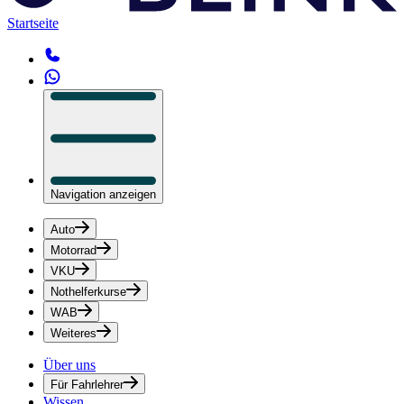
Startseite
Navigation anzeigen
Auto
Motorrad
VKU
Nothelferkurse
WAB
Weiteres
Über uns
Für Fahrlehrer
Wissen