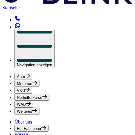
Startseite
Navigation anzeigen
Auto
Motorrad
VKU
Nothelferkurse
WAB
Weiteres
Über uns
Für Fahrlehrer
Wissen