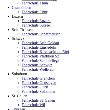
Fahrschule Thun
Graubünden
Fahrschule Chur
Luzern
Fahrschule Luzern
Fahrschule Sursee
Schaffhausen
Fahrschule Schaffhausen
Schwyz
Fahrschule Arth Goldau
Fahrschule Einsiedeln
Fahrschule Küssnacht am Rigi
Fahrschule Pfäffikon SZ
Fahrschule Schindellegi
Fahrschule Schwyz
Fahrschule Wollerau
Solothurn
Fahrschule Grenchen
Fahrschule Oensingen
Fahrschule Olten
Fahrschule Solothurn
St. Gallen
Fahrschule St. Gallen
Fahrschule Wil
Thurgau