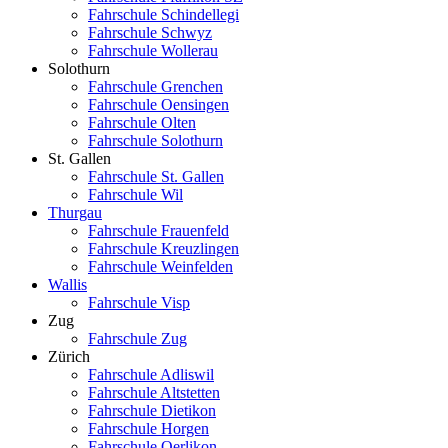
Fahrschule Schindellegi
Fahrschule Schwyz
Fahrschule Wollerau
Solothurn
Fahrschule Grenchen
Fahrschule Oensingen
Fahrschule Olten
Fahrschule Solothurn
St. Gallen
Fahrschule St. Gallen
Fahrschule Wil
Thurgau
Fahrschule Frauenfeld
Fahrschule Kreuzlingen
Fahrschule Weinfelden
Wallis
Fahrschule Visp
Zug
Fahrschule Zug
Zürich
Fahrschule Adliswil
Fahrschule Altstetten
Fahrschule Dietikon
Fahrschule Horgen
Fahrschule Oerlikon