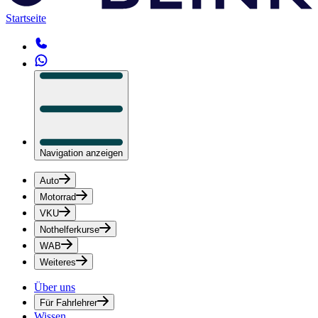
Startseite
Navigation anzeigen
Auto
Motorrad
VKU
Nothelferkurse
WAB
Weiteres
Über uns
Für Fahrlehrer
Wissen