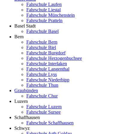
Fahrschule Laufen
Fahrschule Liestal
Fahrschule Münchenstein
Fahrschule Pratteln
Basel Stadt
Fahrschule Basel
Bern
Fahrschule Bern
Fahrschule Biel
Fahrschule Burgdorf
Fahrschule Herzogenbuchsee
Fahrschule Interlaken
Fahrschule Langenthal
Fahrschule Lyss
Fahrschule Niederbipp
Fahrschule Thun
Graubünden
Fahrschule Chur
Luzern
Fahrschule Luzern
Fahrschule Sursee
Schaffhausen
Fahrschule Schaffhausen
Schwyz
Fahrschule Arth Goldau