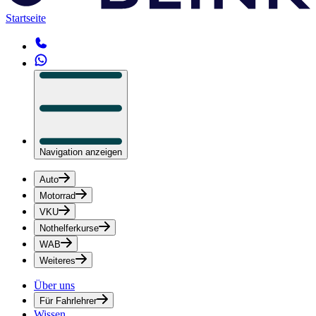
Startseite
Navigation anzeigen
Auto
Motorrad
VKU
Nothelferkurse
WAB
Weiteres
Über uns
Für Fahrlehrer
Wissen