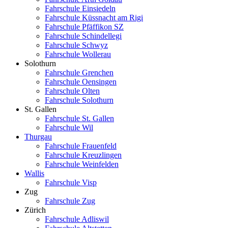
Fahrschule Einsiedeln
Fahrschule Küssnacht am Rigi
Fahrschule Pfäffikon SZ
Fahrschule Schindellegi
Fahrschule Schwyz
Fahrschule Wollerau
Solothurn
Fahrschule Grenchen
Fahrschule Oensingen
Fahrschule Olten
Fahrschule Solothurn
St. Gallen
Fahrschule St. Gallen
Fahrschule Wil
Thurgau
Fahrschule Frauenfeld
Fahrschule Kreuzlingen
Fahrschule Weinfelden
Wallis
Fahrschule Visp
Zug
Fahrschule Zug
Zürich
Fahrschule Adliswil