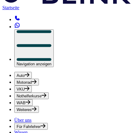
Startseite
Navigation anzeigen
Auto
Motorrad
VKU
Nothelferkurse
WAB
Weiteres
Über uns
Für Fahrlehrer
Wissen