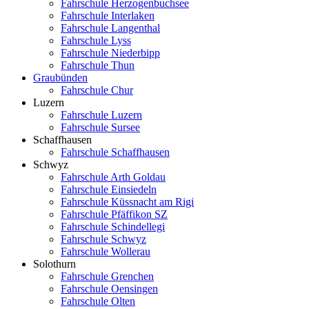
Fahrschule Herzogenbuchsee
Fahrschule Interlaken
Fahrschule Langenthal
Fahrschule Lyss
Fahrschule Niederbipp
Fahrschule Thun
Graubünden
Fahrschule Chur
Luzern
Fahrschule Luzern
Fahrschule Sursee
Schaffhausen
Fahrschule Schaffhausen
Schwyz
Fahrschule Arth Goldau
Fahrschule Einsiedeln
Fahrschule Küssnacht am Rigi
Fahrschule Pfäffikon SZ
Fahrschule Schindellegi
Fahrschule Schwyz
Fahrschule Wollerau
Solothurn
Fahrschule Grenchen
Fahrschule Oensingen
Fahrschule Olten