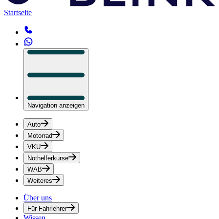
Startseite
Navigation anzeigen
Auto
Motorrad
VKU
Nothelferkurse
WAB
Weiteres
Über uns
Für Fahrlehrer
Wissen