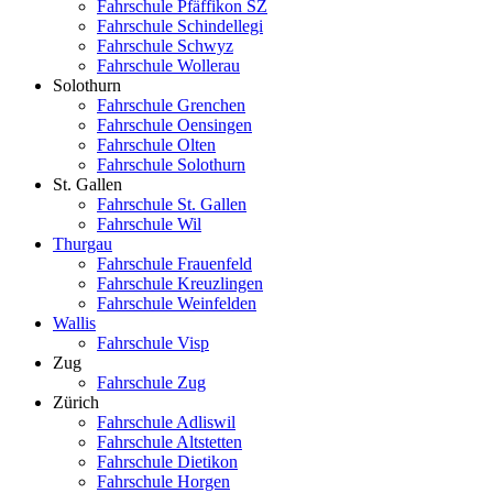
Fahrschule Pfäffikon SZ
Fahrschule Schindellegi
Fahrschule Schwyz
Fahrschule Wollerau
Solothurn
Fahrschule Grenchen
Fahrschule Oensingen
Fahrschule Olten
Fahrschule Solothurn
St. Gallen
Fahrschule St. Gallen
Fahrschule Wil
Thurgau
Fahrschule Frauenfeld
Fahrschule Kreuzlingen
Fahrschule Weinfelden
Wallis
Fahrschule Visp
Zug
Fahrschule Zug
Zürich
Fahrschule Adliswil
Fahrschule Altstetten
Fahrschule Dietikon
Fahrschule Horgen