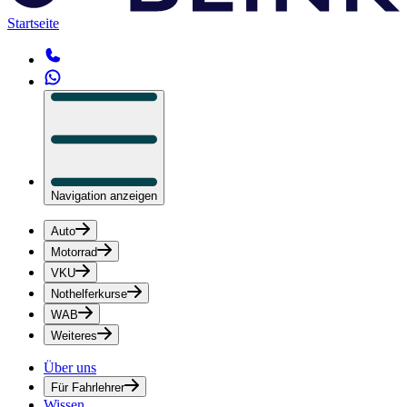
Startseite
Navigation anzeigen
Auto
Motorrad
VKU
Nothelferkurse
WAB
Weiteres
Über uns
Für Fahrlehrer
Wissen