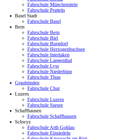
Fahrschule Münchenstein
Fahrschule Pratteln
Basel Stadt
Fahrschule Basel
Bern
Fahrschule Bern
Fahrschule Biel
Fahrschule Burgdorf
Fahrschule Herzogenbuchsee
Fahrschule Interlaken
Fahrschule Langenthal
Fahrschule Lyss
Fahrschule Niederbipp
Fahrschule Thun
Graubünden
Fahrschule Chur
Luzern
Fahrschule Luzern
Fahrschule Sursee
Schaffhausen
Fahrschule Schaffhausen
Schwyz
Fahrschule Arth Goldau
Fahrschule Einsiedeln
Fahrschule Küssnacht am Rigi