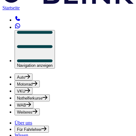
Startseite
Navigation anzeigen
Auto
Motorrad
VKU
Nothelferkurse
WAB
Weiteres
Über uns
Für Fahrlehrer
Wissen