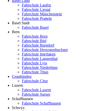
Basel Land
Fahrschule Laufen
Fahrschule Liestal
Fahrschule Münchenstein
Fahrschule Pratteln
Basel Stadt
Fahrschule Basel
Bern
Fahrschule Bern
Fahrschule Biel
Fahrschule Burgdorf
Fahrschule Herzogenbuchsee
Fahrschule Interlaken
Fahrschule Langenthal
Fahrschule Lyss
Fahrschule Niederbipp
Fahrschule Thun
Graubünden
Fahrschule Chur
Luzern
Fahrschule Luzern
Fahrschule Sursee
Schaffhausen
Fahrschule Schaffhausen
Schwyz