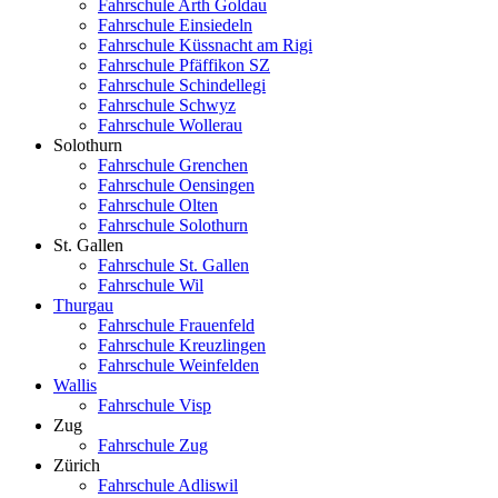
Fahrschule Arth Goldau
Fahrschule Einsiedeln
Fahrschule Küssnacht am Rigi
Fahrschule Pfäffikon SZ
Fahrschule Schindellegi
Fahrschule Schwyz
Fahrschule Wollerau
Solothurn
Fahrschule Grenchen
Fahrschule Oensingen
Fahrschule Olten
Fahrschule Solothurn
St. Gallen
Fahrschule St. Gallen
Fahrschule Wil
Thurgau
Fahrschule Frauenfeld
Fahrschule Kreuzlingen
Fahrschule Weinfelden
Wallis
Fahrschule Visp
Zug
Fahrschule Zug
Zürich
Fahrschule Adliswil