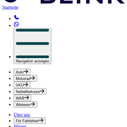
Startseite
Navigation anzeigen
Auto
Motorrad
VKU
Nothelferkurse
WAB
Weiteres
Über uns
Für Fahrlehrer
Wissen