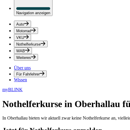
Navigation anzeigen
Auto
Motorrad
VKU
Nothelferkurse
WAB
Weiteres
Über uns
Für Fahrlehrer
Wissen
myBLINK
Nothelferkurse in Oberhallau
fü
In Oberhallau bieten wir aktuell zwar keine Nothelferkurse an, viell