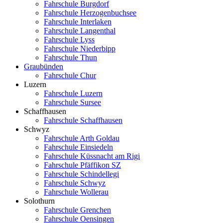
Fahrschule Burgdorf
Fahrschule Herzogenbuchsee
Fahrschule Interlaken
Fahrschule Langenthal
Fahrschule Lyss
Fahrschule Niederbipp
Fahrschule Thun
Graubünden
Fahrschule Chur
Luzern
Fahrschule Luzern
Fahrschule Sursee
Schaffhausen
Fahrschule Schaffhausen
Schwyz
Fahrschule Arth Goldau
Fahrschule Einsiedeln
Fahrschule Küssnacht am Rigi
Fahrschule Pfäffikon SZ
Fahrschule Schindellegi
Fahrschule Schwyz
Fahrschule Wollerau
Solothurn
Fahrschule Grenchen
Fahrschule Oensingen