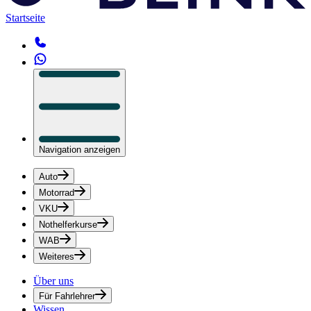
Startseite
Navigation anzeigen
Auto
Motorrad
VKU
Nothelferkurse
WAB
Weiteres
Über uns
Für Fahrlehrer
Wissen