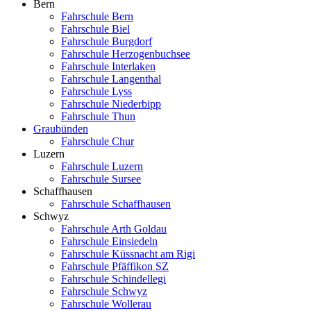
Bern
Fahrschule Bern
Fahrschule Biel
Fahrschule Burgdorf
Fahrschule Herzogenbuchsee
Fahrschule Interlaken
Fahrschule Langenthal
Fahrschule Lyss
Fahrschule Niederbipp
Fahrschule Thun
Graubünden
Fahrschule Chur
Luzern
Fahrschule Luzern
Fahrschule Sursee
Schaffhausen
Fahrschule Schaffhausen
Schwyz
Fahrschule Arth Goldau
Fahrschule Einsiedeln
Fahrschule Küssnacht am Rigi
Fahrschule Pfäffikon SZ
Fahrschule Schindellegi
Fahrschule Schwyz
Fahrschule Wollerau