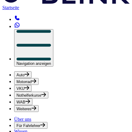
Startseite
Navigation anzeigen
Auto
Motorrad
VKU
Nothelferkurse
WAB
Weiteres
Über uns
Für Fahrlehrer
Wissen