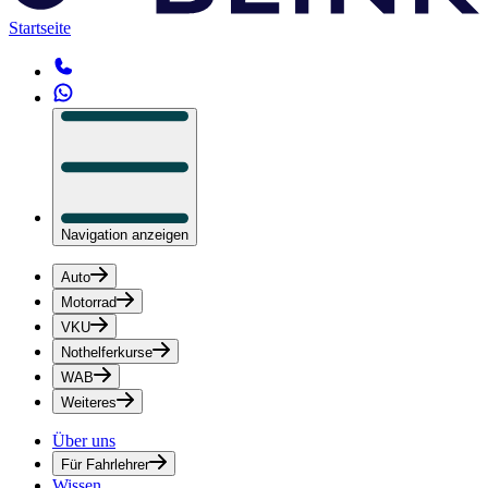
Startseite
Navigation anzeigen
Auto
Motorrad
VKU
Nothelferkurse
WAB
Weiteres
Über uns
Für Fahrlehrer
Wissen