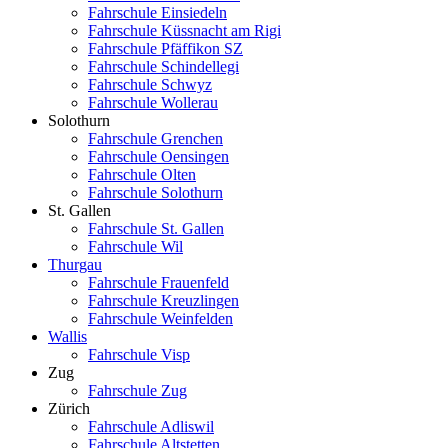
Fahrschule Einsiedeln
Fahrschule Küssnacht am Rigi
Fahrschule Pfäffikon SZ
Fahrschule Schindellegi
Fahrschule Schwyz
Fahrschule Wollerau
Solothurn
Fahrschule Grenchen
Fahrschule Oensingen
Fahrschule Olten
Fahrschule Solothurn
St. Gallen
Fahrschule St. Gallen
Fahrschule Wil
Thurgau
Fahrschule Frauenfeld
Fahrschule Kreuzlingen
Fahrschule Weinfelden
Wallis
Fahrschule Visp
Zug
Fahrschule Zug
Zürich
Fahrschule Adliswil
Fahrschule Altstetten