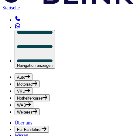
Startseite
Navigation anzeigen
Auto
Motorrad
VKU
Nothelferkurse
WAB
Weiteres
Über uns
Für Fahrlehrer
Wissen