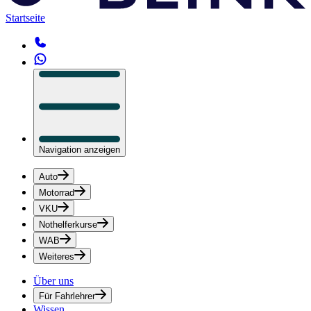
Startseite
Navigation anzeigen
Auto
Motorrad
VKU
Nothelferkurse
WAB
Weiteres
Über uns
Für Fahrlehrer
Wissen