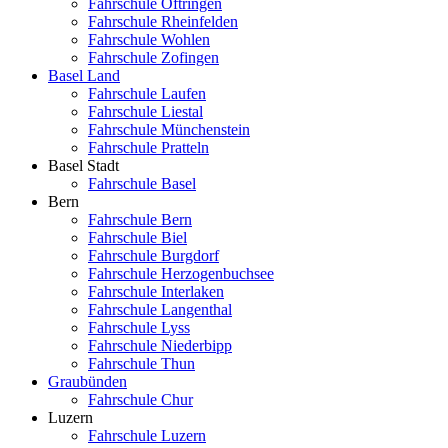
Fahrschule Oftringen
Fahrschule Rheinfelden
Fahrschule Wohlen
Fahrschule Zofingen
Basel Land
Fahrschule Laufen
Fahrschule Liestal
Fahrschule Münchenstein
Fahrschule Pratteln
Basel Stadt
Fahrschule Basel
Bern
Fahrschule Bern
Fahrschule Biel
Fahrschule Burgdorf
Fahrschule Herzogenbuchsee
Fahrschule Interlaken
Fahrschule Langenthal
Fahrschule Lyss
Fahrschule Niederbipp
Fahrschule Thun
Graubünden
Fahrschule Chur
Luzern
Fahrschule Luzern