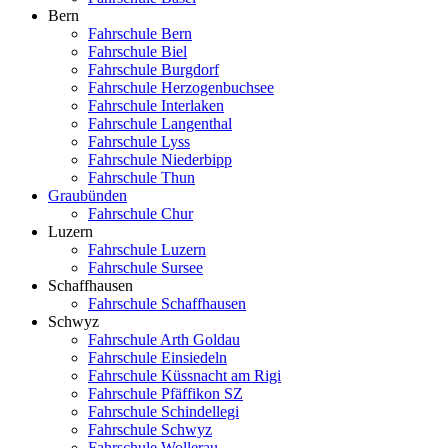
Bern
Fahrschule Bern
Fahrschule Biel
Fahrschule Burgdorf
Fahrschule Herzogenbuchsee
Fahrschule Interlaken
Fahrschule Langenthal
Fahrschule Lyss
Fahrschule Niederbipp
Fahrschule Thun
Graubünden
Fahrschule Chur
Luzern
Fahrschule Luzern
Fahrschule Sursee
Schaffhausen
Fahrschule Schaffhausen
Schwyz
Fahrschule Arth Goldau
Fahrschule Einsiedeln
Fahrschule Küssnacht am Rigi
Fahrschule Pfäffikon SZ
Fahrschule Schindellegi
Fahrschule Schwyz
Fahrschule Wollerau