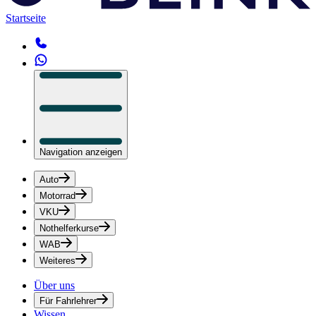
Startseite
Navigation anzeigen
Auto
Motorrad
VKU
Nothelferkurse
WAB
Weiteres
Über uns
Für Fahrlehrer
Wissen