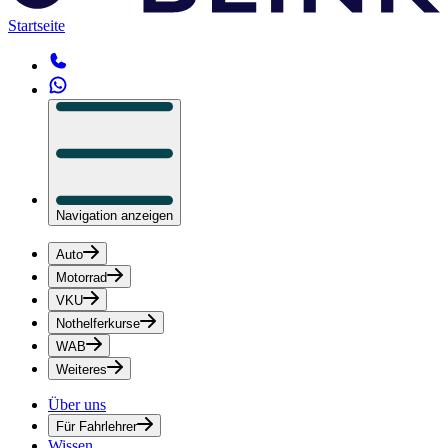
Startseite
Navigation anzeigen
Auto
Motorrad
VKU
Nothelferkurse
WAB
Weiteres
Über uns
Für Fahrlehrer
Wissen