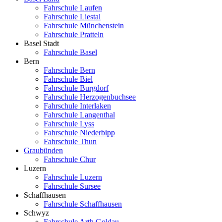
Fahrschule Laufen
Fahrschule Liestal
Fahrschule Münchenstein
Fahrschule Pratteln
Basel Stadt
Fahrschule Basel
Bern
Fahrschule Bern
Fahrschule Biel
Fahrschule Burgdorf
Fahrschule Herzogenbuchsee
Fahrschule Interlaken
Fahrschule Langenthal
Fahrschule Lyss
Fahrschule Niederbipp
Fahrschule Thun
Graubünden
Fahrschule Chur
Luzern
Fahrschule Luzern
Fahrschule Sursee
Schaffhausen
Fahrschule Schaffhausen
Schwyz
Fahrschule Arth Goldau